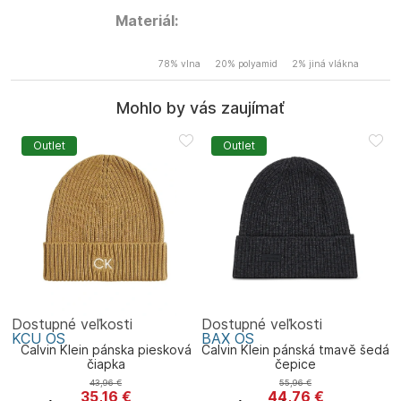
Materiál:
78% vlna
20% polyamid
2% jiná vlákna
Mohlo by vás zaujímať
Outlet
Outlet
Dostupné veľkosti
Dostupné veľkosti
KCU
OS
BAX
OS
Calvin Klein pánska piesková
Calvin Klein pánská tmavě šedá
čiapka
čepice
43,96
€
55,96
€
35,16
€
44,76
€