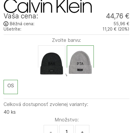
Vaša cena:
44,76 €
Běžná cena:
55,96 €
Ušetríte:
11,20 €
(
20
%
)
Zvolte barvu:
BAX
PTA
Zvolte velikost:
OS
Celková dostupnosť zvolenej varianty:
40 ks
Množstvo:
-
+