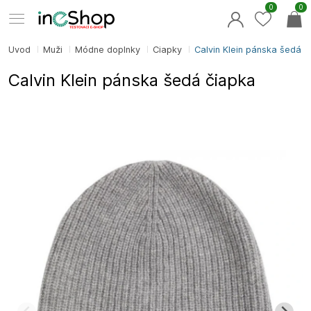
0
0
Úvod
Muži
Módne doplnky
Čiapky
Calvin Klein pánska šedá či
Calvin Klein pánska šedá čiapka