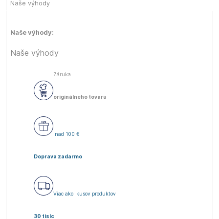
Naše výhody
Naše výhody:
Naše výhody
Záruka
originálneho tovaru
nad 100 €
Doprava zadarmo
Viac ako
kusov produktov
30 tisíc