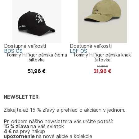
Dostupné veľkosti
Dostupné veľkosti
BDS
OS
L9F
OS
Tommy Hilfiger pánska čierna
Tommy Hilfiger pánska khaki
šiltovka
šiltovka
39,96
€
51,96
€
31,96
€
Tommy Hilfiger
Tommy Hilfiger
NEWSLETTER
Získajte až 15 % zľavy a prehľad o akciách v jednom.
Pri odbere nášho newslettera vás určite poteší:
15 % zľava
na váš sviatok
4 €
na prvý nákup
upozornenie
na nové akcie a kolekcie