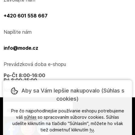
+420 601 558 667
Napíšte nám
info@mode.cz
Prevádzková doba e-shopu
Po-Čt 8:00-16:00
Pá 8:00-15:00
Kontakty
Aby sa Vám lepšie nakupovalo (Súhlas s
cookies)
Slovensky
Pre čo najpohodlnejšie používanie eshopu potrebujeme
váš
súhlas
so spracovaním súborov cookies. Súhlas
udelíte kliknutím na tlačidlo "Súhlasím", môžete ho však
tiež odmietnuť kliknutím
tu
.