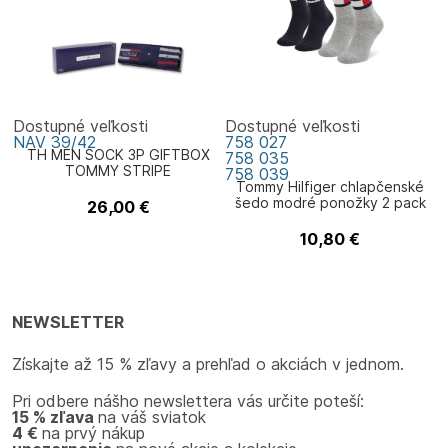
Dostupné veľkosti
Dostupné veľkosti
NAV
39/42
758
027
TH MEN SOCK 3P GIFTBOX
758
035
TOMMY STRIPE
758
039
Tommy Hilfiger chlapčenské
šedo modré ponožky 2 pack
26,00
€
Tommy Hilfiger
10,80
€
Tommy Hilfiger
NEWSLETTER
Získajte až 15 % zľavy a prehľad o akciách v jednom.
Pri odbere nášho newslettera vás určite poteší:
15 % zľava
na váš sviatok
4 €
na prvý nákup