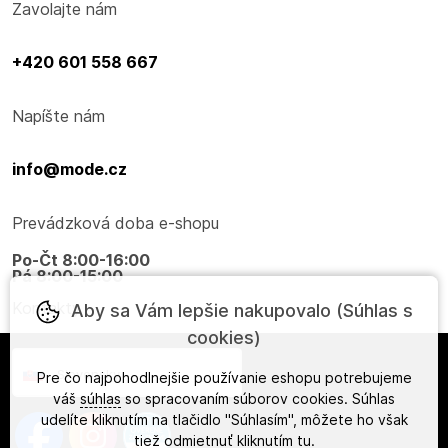
Zavolajte nám
+420 601 558 667
Napíšte nám
info@mode.cz
Prevádzková doba e-shopu
Po-Čt 8:00-16:00
Pá 8:00-15:00
Kontakty
Aby sa Vám lepšie nakupovalo (Súhlas s
cookies)
Slovensky
Pre čo najpohodlnejšie používanie eshopu potrebujeme
váš
súhlas
so spracovaním súborov cookies. Súhlas
udelíte kliknutím na tlačidlo "Súhlasím", môžete ho však
tiež odmietnuť kliknutím
tu
.