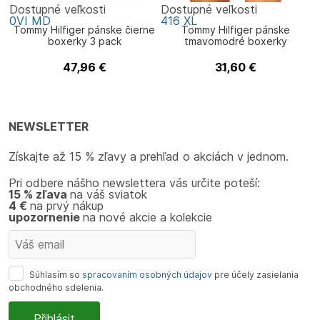
Dostupné veľkosti
Dostupné veľkosti
0VI
MD
416
XL
Tommy Hilfiger pánske čierne
Tommy Hilfiger pánske
boxerky 3 pack
tmavomodré boxerky
47,96
€
31,60
€
Tommy Hilfiger
Tommy Hilfiger
NEWSLETTER
Získajte až 15 % zľavy a prehľad o akciách v jednom.
Pri odbere nášho newslettera vás určite poteší:
15 % zľava
na váš sviatok
4 €
na prvý nákup
upozornenie
na nové akcie a kolekcie
Súhlasím so
spracovaním osobných údajov
pre účely zasielania
obchodného sdelenia.