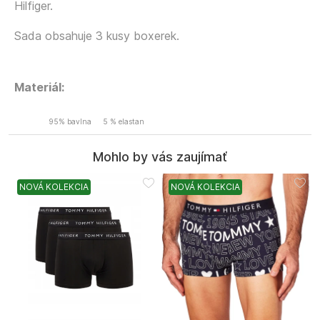
Hilfiger.
Sada obsahuje 3 kusy boxerek.
Materiál:
95% bavlna
5 % elastan
Mohlo by vás zaujímať
NOVÁ KOLEKCIA
NOVÁ KOLEKCIA