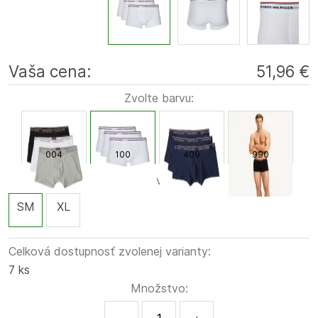
Vaša cena:
51,96 €
Zvolte barvu:
004
100
409
990
Zvolte velikost:
SM
XL
Celková dostupnosť zvolenej varianty:
7 ks
Množstvo: