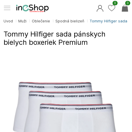
0
0
Úvod
Muži
Oblečenie
Spodná bielizeň
Tommy Hilfiger sada p
Tommy Hilfiger sada pánskych
bielych boxeriek Premium