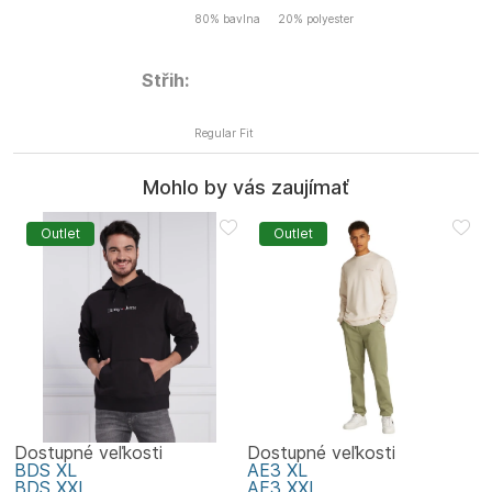
80% bavlna
20% polyester
Střih:
Regular Fit
Mohlo by vás zaujímať
Outlet
Outlet
Dostupné veľkosti
Dostupné veľkosti
BDS
XL
AE3
XL
BDS
XXL
AE3
XXL