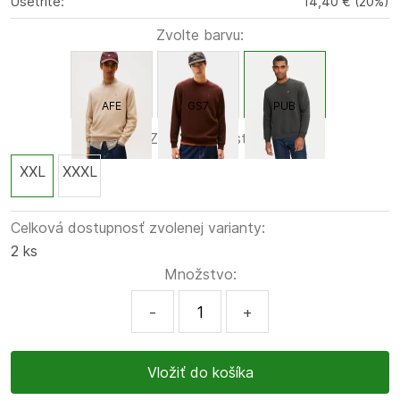
Ušetríte:
14,40 €
(
20
%
)
Zvolte barvu:
AFE
GS7
PUB
Zvolte velikost:
XXL
XXXL
Celková dostupnosť zvolenej varianty:
2 ks
Množstvo:
-
+