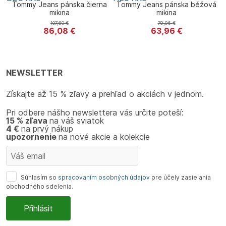
Tommy Jeans pánska čierna
Tommy Jeans pánska béžová
mikina
mikina
107,60
€
79,96
€
86,08
€
63,96
€
Tommy Jeans
Tommy Jeans
NEWSLETTER
Získajte až 15 % zľavy a prehľad o akciách v jednom.
Pri odbere nášho newslettera vás určite poteší:
15 % zľava
na váš sviatok
4 €
na prvý nákup
upozornenie
na nové akcie a kolekcie
Súhlasím so
spracovaním osobných údajov
pre účely zasielania
obchodného sdelenia.