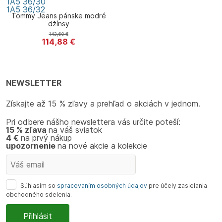
1A5
36/30
1A5
36/32
Tommy Jeans pánske modré
džínsy
143,60
€
114,88
€
Tommy Jeans
NEWSLETTER
Získajte až 15 % zľavy a prehľad o akciách v jednom.
Pri odbere nášho newslettera vás určite poteší:
15 % zľava
na váš sviatok
4 €
na prvý nákup
upozornenie
na nové akcie a kolekcie
Súhlasím so
spracovaním osobných údajov
pre účely zasielania
obchodného sdelenia.