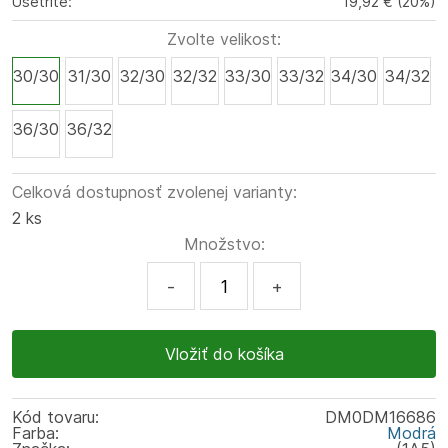
Ušetríte:
19,92 €
(
20
%
)
Zvolte velikost:
30/30
31/30
32/30
32/32
33/30
33/32
34/30
34/32
36/30
36/32
Celková dostupnosť zvolenej varianty:
2 ks
Množstvo:
-
+
Kód tovaru:
DM0DM16686
Farba:
Modrá