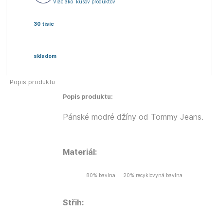
Viac ako
kusov produktov
30 tisíc
skladom
Popis produktu
Popis produktu:
Pánské modré džíny od Tommy Jeans.
Materiál:
80% bavlna
20% recyklovyná bavlna
Střih: