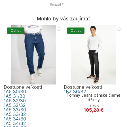
Relaxed Fit
Mohlo by vás zaujímať
Outlet
Outlet
Dostupné veľkosti
Dostupné veľkosti
1A5
30/30
1BZ
36/32
Tommy Jeans pánske čierne
1A5
31/30
džínsy
1A5
32/30
1A5
32/32
131,60
€
1A5
33/30
105,28
€
Tommy Jeans
1A5
33/32
1A5
34/30
1A5
34/32