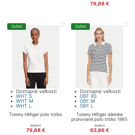
79,68
€
Tommy Hilfiger
Outlet
Outlet
Dostupné veľkosti
Dostupné veľkosti
WHT
S
0BF
XS
WHT
M
0BF
M
WHT
L
0BF
L
Tommy Hilfiger polo tričko
Tommy Hilfiger dámske
pruhované polo tričko 1985
99,60
€
79,96
€
79,68
€
63,96
€
Tommy Hilfiger
Tommy Hilfiger