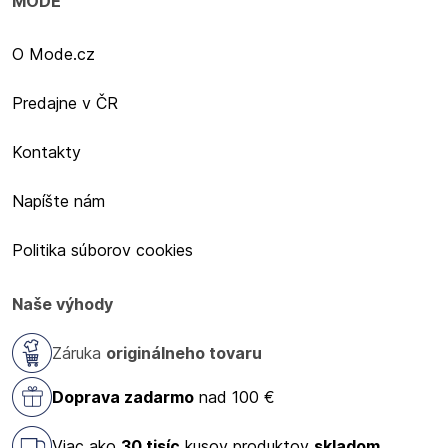
MODE
O Mode.cz
Predajne v ČR
Kontakty
Napíšte nám
Politika súborov cookies
Naše výhody
Záruka
originálneho tovaru
Doprava zadarmo
nad 100 €
Viac ako
30 tisíc
kusov produktov
skladom