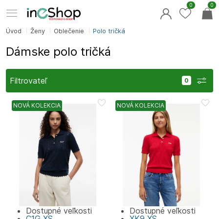
0
0
Úvod
Ženy
Oblečenie
Polo tričká
Dámske polo tričká
Filtrovateľ
NOVÁ KOLEKCIA
NOVÁ KOLEKCIA
Dostupné veľkosti
Dostupné veľkosti
C1G
XS
XK9
XS