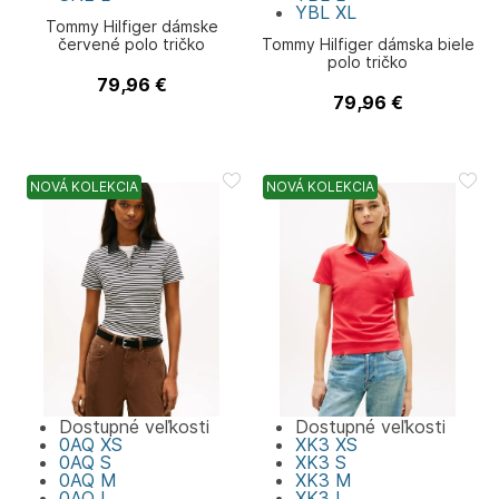
YBL
XL
Tommy Hilfiger dámske
červené polo tričko
Tommy Hilfiger dámska biele
polo tričko
79,96
€
Tommy Hilfiger
79,96
€
Tommy Hilfiger
NOVÁ KOLEKCIA
NOVÁ KOLEKCIA
Dostupné veľkosti
Dostupné veľkosti
0AQ
XS
XK3
XS
0AQ
S
XK3
S
0AQ
M
XK3
M
0AQ
L
XK3
L