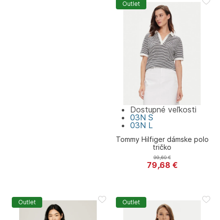
Outlet
Dostupné veľkosti
03N
S
03N
L
Tommy Hilfiger dámske polo
tričko
99,60
€
79,68
€
Tommy Hilfiger
Outlet
Outlet