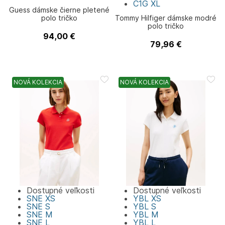
C1G
XL
Guess dámske čierne pletené
polo tričko
Tommy Hilfiger dámske modré
polo tričko
94,00
€
Guess
79,96
€
Tommy Hilfiger
NOVÁ KOLEKCIA
NOVÁ KOLEKCIA
Dostupné veľkosti
Dostupné veľkosti
SNE
XS
YBL
XS
SNE
S
YBL
S
SNE
M
YBL
M
SNE
L
YBL
L