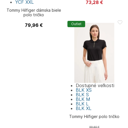
YCF
XXL
73,28
€
Tommy Hilfiger
Tommy Hilfiger dámska biele
polo tričko
Outlet
79,96
€
Tommy Hilfiger
Dostupné veľkosti
BLK
XS
BLK
S
BLK
M
BLK
L
BLK
XL
Tommy Hilfiger polo tričko
99,60
€