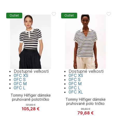
Outlet
Outlet
Dostupné veľkosti
Dostupné veľkosti
0FC
XS
0FC
XS
0FC
S
0FC
S
0FC
M
0FC
M
0FC
L
0FC
L
0FC
XL
Tommy Hilfiger dámske
pruhované polotričko
Tommy Hilfiger dámske
pruhované polo tričko
131,60
€
105,28
€
99,60
€
Tommy Hilfiger
79,68
€
Tommy Hilfiger