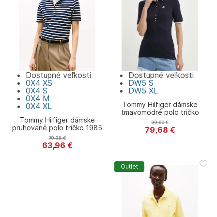
Dostupné veľkosti
Dostupné veľkosti
0X4
XS
DW5
S
0X4
S
DW5
XL
0X4
M
Tommy Hilfiger dámske
0X4
XL
tmavomodré polo tričko
Tommy Hilfiger dámske
99,60
€
pruhované polo tričko 1985
79,68
€
Tommy Hilfiger
79,96
€
63,96
€
Tommy Hilfiger
Outlet