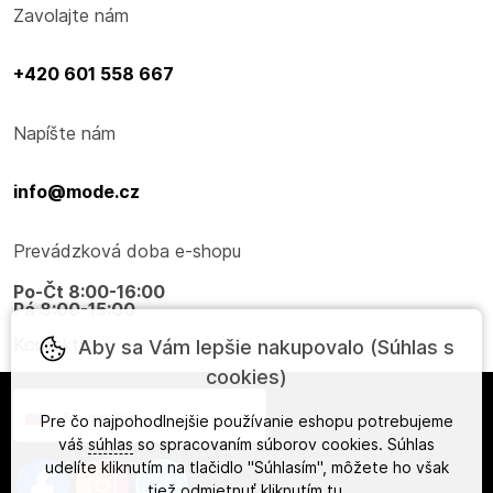
Zavolajte nám
+420 601 558 667
Napíšte nám
info@mode.cz
Prevádzková doba e-shopu
Po-Čt 8:00-16:00
Pá 8:00-15:00
Kontakty
Aby sa Vám lepšie nakupovalo (Súhlas s
cookies)
Slovensky
Pre čo najpohodlnejšie používanie eshopu potrebujeme
váš
súhlas
so spracovaním súborov cookies. Súhlas
udelíte kliknutím na tlačidlo "Súhlasím", môžete ho však
tiež odmietnuť kliknutím
tu
.