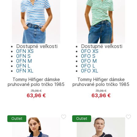
Dostupné veľkosti
Dostupné veľkosti
0FN
XS
0FO
XS
0FN
S
0FO
S
0FN
M
0FO
M
0FN
L
0FO
L
0FN
XL
0FO
XL
Tommy Hilfiger dámske
Tommy Hilfiger dámske
pruhované polo tričko 1985
pruhované polo tričko 1985
79,96
€
79,96
€
63,96
€
63,96
€
Tommy Hilfiger
Tommy Hilfiger
Outlet
Outlet