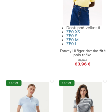
Dostupné veľkosti
ZF0
XS
ZF0
S
ZF0
M
ZF0
L
Tommy Hilfiger dámske žlté
polo tričko
79,96
€
63,96
€
Tommy Hilfiger
Outlet
Outlet