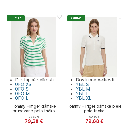
Outlet
Outlet
Dostupné veľkosti
Dostupné veľkosti
0FO
XS
YBL
S
0FO
S
YBL
M
0FO
M
YBL
L
0FO
L
YBL
XL
Tommy Hilfiger dámske
Tommy Hilfiger dámske biele
pruhované polo tričko
polo tričko
99,60
€
99,60
€
79,68
€
79,68
€
Tommy Hilfiger
Tommy Hilfiger