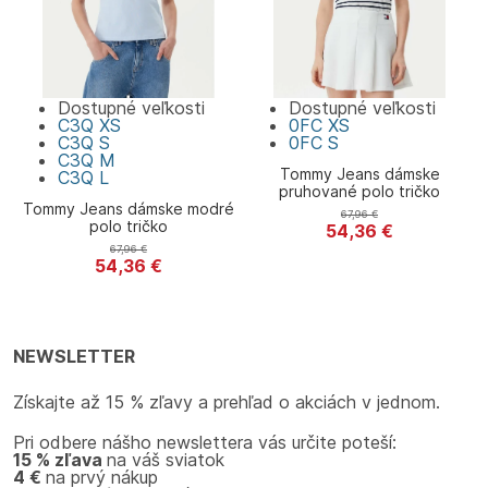
Dostupné veľkosti
Dostupné veľkosti
C3Q
XS
0FC
XS
C3Q
S
0FC
S
C3Q
M
Tommy Jeans dámske
C3Q
L
pruhované polo tričko
Tommy Jeans dámske modré
67,96
€
polo tričko
54,36
€
Tommy Jeans
67,96
€
54,36
€
Tommy Jeans
NEWSLETTER
Získajte až 15 % zľavy a prehľad o akciách v jednom.
Pri odbere nášho newslettera vás určite poteší:
15 % zľava
na váš sviatok
4 €
na prvý nákup