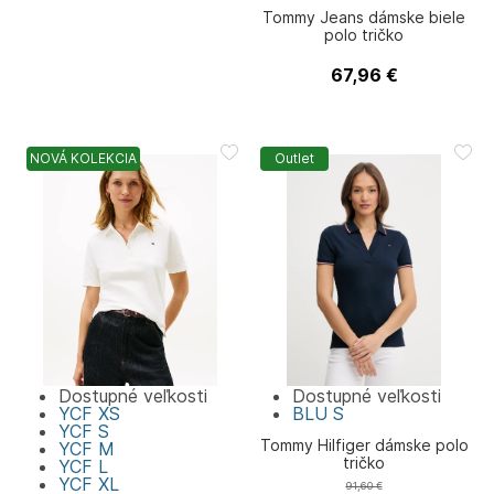
Tommy Jeans dámske biele
polo tričko
67,96
€
Tommy Jeans
NOVÁ KOLEKCIA
Outlet
Dostupné veľkosti
Dostupné veľkosti
YCF
XS
BLU
S
YCF
S
Tommy Hilfiger dámske polo
YCF
M
tričko
YCF
L
YCF
XL
91,60
€