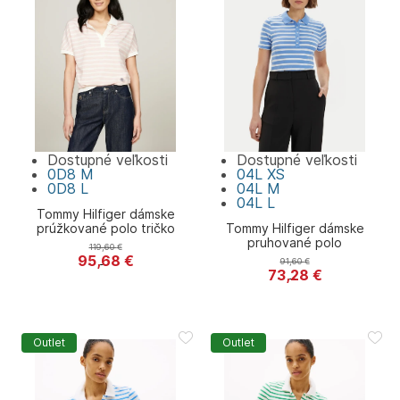
Dostupné veľkosti
Dostupné veľkosti
0D8
M
04L
XS
0D8
L
04L
M
04L
L
Tommy Hilfiger dámske
prúžkované polo tričko
Tommy Hilfiger dámske
pruhované polo
119,60
€
95,68
€
91,60
€
Tommy Hilfiger
73,28
€
Tommy Hilfiger
Outlet
Outlet