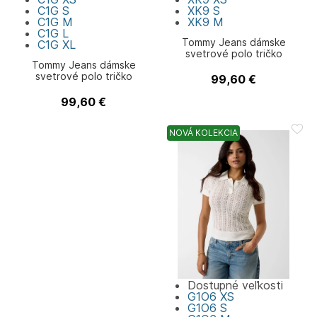
C1G
S
XK9
S
C1G
M
XK9
M
C1G
L
Tommy Jeans dámske
C1G
XL
svetrové polo tričko
Tommy Jeans dámske
svetrové polo tričko
99,60
€
Tommy Jeans
99,60
€
Tommy Jeans
NOVÁ KOLEKCIA
Dostupné veľkosti
G1O6
XS
G1O6
S