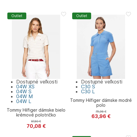
Outlet
Outlet
Dostupné veľkosti
Dostupné veľkosti
04W
XS
C30
S
04W
S
C30
L
04W
M
Tommy Hilfiger dámske modré
04W
L
polo
Tommy Hilfiger dámske bielo
79,96
€
krémové polotričko
63,96
€
Tommy Hilfiger
87,60
€
70,08
€
Tommy Hilfiger