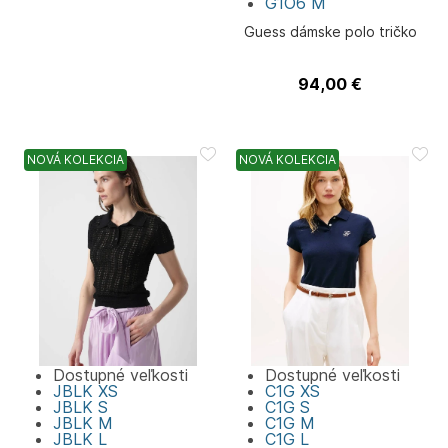
G1O6
M
Guess dámske polo tričko
94,00
€
Guess
NOVÁ KOLEKCIA
NOVÁ KOLEKCIA
Dostupné veľkosti
Dostupné veľkosti
JBLK
XS
C1G
XS
JBLK
S
C1G
S
JBLK
M
C1G
M
JBLK
L
C1G
L