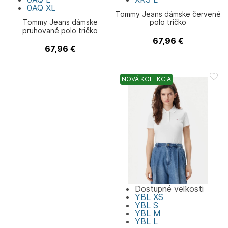
0AQ
XL
Tommy Jeans dámske červené
Tommy Jeans dámske
polo tričko
pruhované polo tričko
67,96
€
Tommy Jeans
67,96
€
Tommy Jeans
NOVÁ KOLEKCIA
Dostupné veľkosti
YBL
XS
YBL
S
YBL
M
YBL
L