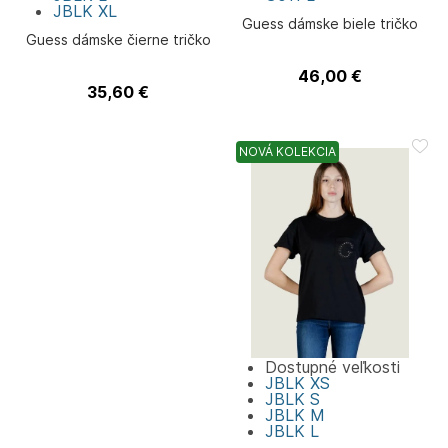
JBLK
XL
Guess dámske biele tričko
Guess dámske čierne tričko
46,00
€
Guess
35,60
€
Guess
NOVÁ KOLEKCIA
Dostupné veľkosti
JBLK
XS
JBLK
S
JBLK
M
JBLK
L