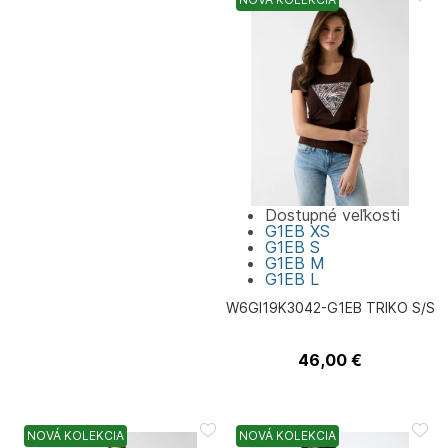
Dostupné veľkosti
G1EB
XS
G1EB
S
G1EB
M
G1EB
L
W6GI19K3042-G1EB TRIKO S/S
46,00
€
Guess
NOVÁ KOLEKCIA
NOVÁ KOLEKCIA