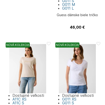
G011
S
G011
M
G011
L
Guess dámske biele tričko
46,00
€
Guess
NOVÁ KOLEKCIA
NOVÁ KOLEKCIA
Dostupné veľkosti
Dostupné veľkosti
A11C
XS
G011
XS
A11C
S
G011
S