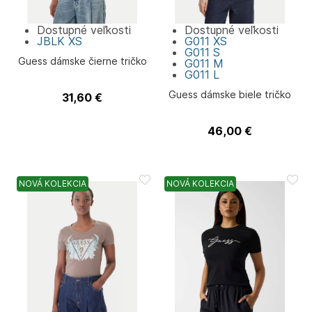
Dostupné veľkosti
Dostupné veľkosti
JBLK
XS
G011
XS
G011
S
Guess dámske čierne tričko
G011
M
G011
L
Guess dámske biele tričko
31,60
€
Guess
46,00
€
Guess
NOVÁ KOLEKCIA
NOVÁ KOLEKCIA