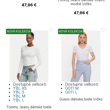
modré tričko
47,96
€
Tommy Jeans
47,96
€
Tommy Jeans
NOVÁ KOLEKCIA
NOVÁ KOLEKCIA
Dostupné veľkosti
Dostupné veľkosti
YBL
XS
G011
M
YBL
S
G011
L
YBL
M
Guess dámske biele tričko
YBL
L
Tommy Jeans dámske biele