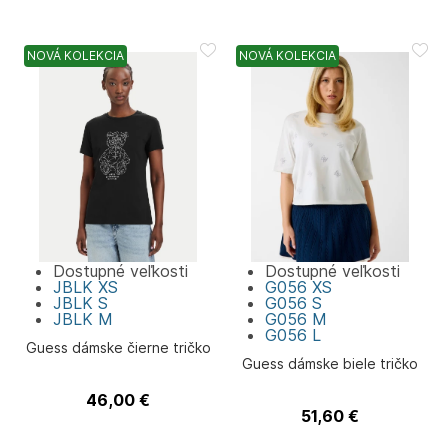
NOVÁ KOLEKCIA
NOVÁ KOLEKCIA
Dostupné veľkosti
Dostupné veľkosti
JBLK
XS
G056
XS
JBLK
S
G056
S
JBLK
M
G056
M
G056
L
Guess dámske čierne tričko
Guess dámske biele tričko
46,00
€
Guess
51,60
€
Guess