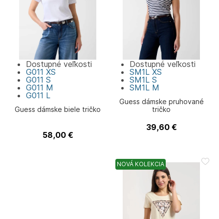
Dostupné veľkosti
Dostupné veľkosti
G011
XS
SM1L
XS
G011
S
SM1L
S
G011
M
SM1L
M
G011
L
Guess dámske pruhované
Guess dámske biele tričko
tričko
39,60
€
Guess
58,00
€
Guess
NOVÁ KOLEKCIA