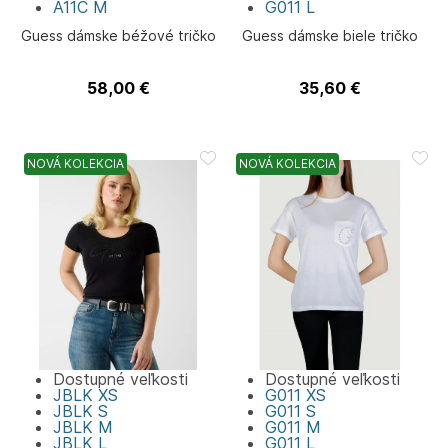
A11C
M
G011
L
Guess dámske béžové tričko
Guess dámske biele tričko
58,00
€
35,60
€
Guess
Guess
NOVÁ KOLEKCIA
NOVÁ KOLEKCIA
Dostupné veľkosti
Dostupné veľkosti
JBLK
XS
G011
XS
JBLK
S
G011
S
JBLK
M
G011
M
JBLK
L
G011
L