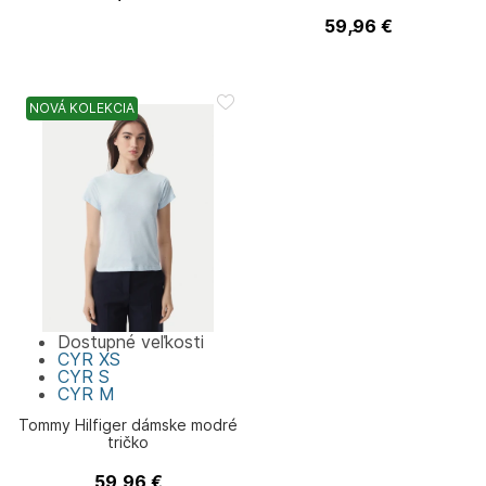
Tommy Hilfiger
59,96
€
Tommy Hilfiger
NOVÁ KOLEKCIA
Dostupné veľkosti
CYR
XS
CYR
S
CYR
M
Tommy Hilfiger dámske modré
tričko
59,96
€