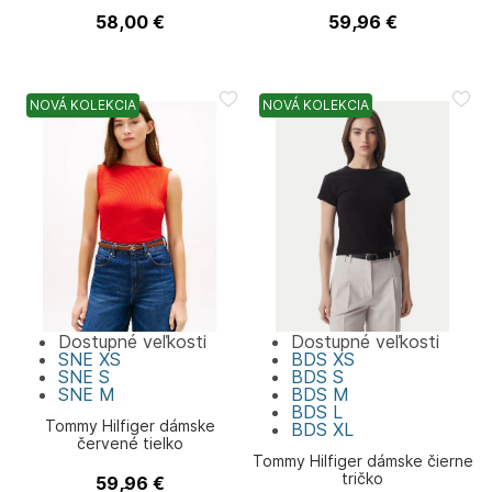
58,00
€
59,96
€
Guess
Tommy Hilfiger
NOVÁ KOLEKCIA
NOVÁ KOLEKCIA
Dostupné veľkosti
Dostupné veľkosti
SNE
XS
BDS
XS
SNE
S
BDS
S
SNE
M
BDS
M
BDS
L
Tommy Hilfiger dámske
BDS
XL
červené tielko
Tommy Hilfiger dámske čierne
tričko
59,96
€