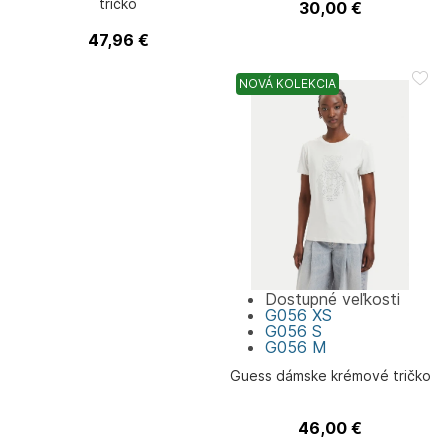
tričko
30,00
€
Guess
47,96
€
Tommy Jeans
NOVÁ KOLEKCIA
Dostupné veľkosti
G056
XS
G056
S
G056
M
Guess dámske krémové tričko
46,00
€
Guess