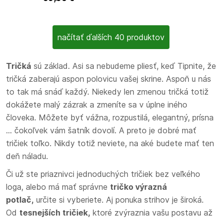
Tommy Hilfiger
načítať ďalších 40 produktov
Tričká
sú základ. Asi sa nebudeme pliesť, keď Tipnite, že
tričká zaberajú aspon polovicu vašej skrine. Aspoň u nás
to tak má snáď každý. Niekedy len zmenou tričká totiž
dokážete malý zázrak a zmeníte sa v úplne iného
človeka. Môžete byť vážna, rozpustilá, elegantný, prísna
... čokoľvek vám šatník dovolí. A preto je dobré mať
tričiek toľko. Nikdy totiž neviete, na aké budete mať ten
deň náladu.
Či už ste priaznivci jednoduchých tričiek bez veľkého
loga, alebo má mať správne
tričko výrazná
potlač,
určite si vyberiete. Aj ponuka strihov je široká.
Od
tesnejších tričiek,
ktoré zvýraznia vašu postavu až