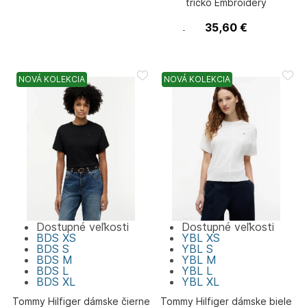
tričko Embroidery
35,60
€
Calvin Klein
NOVÁ KOLEKCIA
NOVÁ KOLEKCIA
Dostupné veľkosti
Dostupné veľkosti
BDS
XS
YBL
XS
BDS
S
YBL
S
BDS
M
YBL
M
BDS
L
YBL
L
BDS
XL
YBL
XL
Tommy Hilfiger dámske čierne
Tommy Hilfiger dámske biele