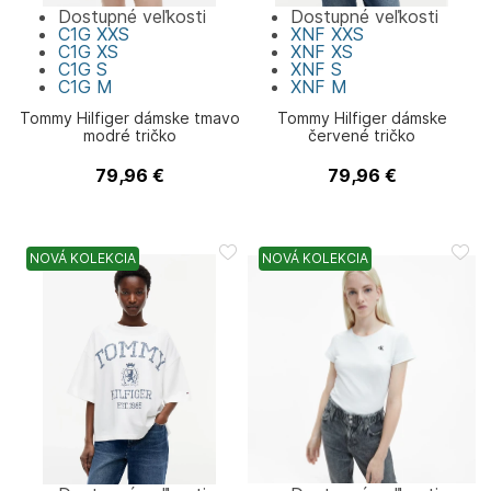
Dostupné veľkosti
Dostupné veľkosti
C1G
XXS
XNF
XXS
C1G
XS
XNF
XS
C1G
S
XNF
S
C1G
M
XNF
M
Tommy Hilfiger dámske tmavo
Tommy Hilfiger dámske
modré tričko
červené tričko
79,96
€
79,96
€
Tommy Hilfiger
Tommy Hilfiger
NOVÁ KOLEKCIA
NOVÁ KOLEKCIA