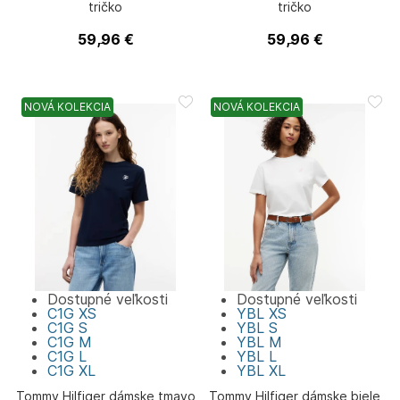
tričko
tričko
59,96
€
59,96
€
Tommy Hilfiger
Tommy Hilfiger
NOVÁ KOLEKCIA
NOVÁ KOLEKCIA
Dostupné veľkosti
Dostupné veľkosti
C1G
XS
YBL
XS
C1G
S
YBL
S
C1G
M
YBL
M
C1G
L
YBL
L
C1G
XL
YBL
XL
Tommy Hilfiger dámske tmavo
Tommy Hilfiger dámske biele