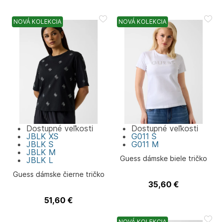
NOVÁ KOLEKCIA
NOVÁ KOLEKCIA
Dostupné veľkosti
Dostupné veľkosti
JBLK
XS
G011
S
JBLK
S
G011
M
JBLK
M
Guess dámske biele tričko
JBLK
L
Guess dámske čierne tričko
35,60
€
Guess
51,60
€
Guess
NOVÁ KOLEKCIA