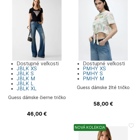
Dostupné veľkosti
Dostupné veľkosti
JBLK
XS
PMHY
XS
JBLK
S
PMHY
S
JBLK
M
PMHY
M
JBLK
L
Guess dámske žlté tričko
JBLK
XL
Guess dámske čierne tričko
58,00
€
Guess
46,00
€
Guess
NOVÁ KOLEKCIA