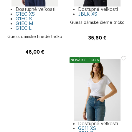
Dostupné veľkosti
Dostupné veľkosti
G1EC
XS
JBLK
XS
G1EC
S
Guess dámske čierne tričko
G1EC
M
G1EC
L
Guess dámske hnedé tričko
35,60
€
Guess
46,00
€
Guess
NOVÁ KOLEKCIA
Dostupné veľkosti
G011
XS