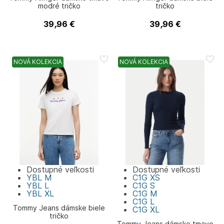
modré tričko
tričko
39,96
€
39,96
€
Tommy Hilfiger
Tommy Hilfiger
NOVÁ KOLEKCIA
NOVÁ KOLEKCIA
Dostupné veľkosti
Dostupné veľkosti
YBL
M
C1G
XS
YBL
L
C1G
S
YBL
XL
C1G
M
C1G
L
Tommy Jeans dámske biele
C1G
XL
tričko
Tommy Jeans dámske tmavo