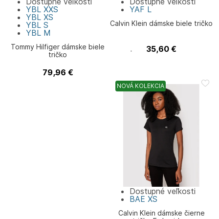
Dostupné veľkosti
Dostupné veľkosti
YBL
XXS
YAF
L
YBL
XS
Calvin Klein dámske biele tričko
YBL
S
YBL
M
Tommy Hilfiger dámske biele
35,60
€
Calvin Klein
tričko
79,96
€
Tommy Hilfiger
NOVÁ KOLEKCIA
Dostupné veľkosti
BAE
XS
Calvin Klein dámske čierne