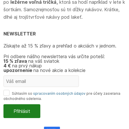
po
ležérne voľná tričká,
ktorá sa hodí napríklad v lete k
šortkám. Samozrejmosťou sú tri dĺžky rukávov. Krátke,
dlhé aj trojštvrťové rukávy pod lakeť.
NEWSLETTER
Získajte až 15 % zľavy a prehľad o akciách v jednom.
Pri odbere nášho newslettera vás určite poteší:
15 % zľava
na váš sviatok
4 €
na prvý nákup
upozornenie
na nové akcie a kolekcie
Súhlasím so
spracovaním osobných údajov
pre účely zasielania
obchodného sdelenia.