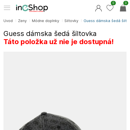
0
0
Úvod
Ženy
Módne doplnky
Šiltovky
Guess dámska šedá šilto
Guess dámska šedá šiltovka
Táto položka už nie je dostupná!