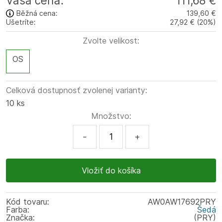
Vaša cena:
111,68 €
Běžná cena:
139,60 €
Ušetríte:
27,92 €
(
20
%
)
Zvolte velikost:
OS
Celková dostupnosť zvolenej varianty:
10 ks
Množstvo:
-
+
Kód tovaru:
AW0AW17692PRY
Farba:
Šedá
Značka:
(PRY)