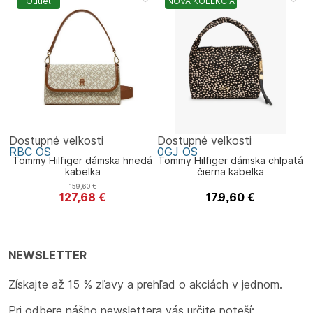
Outlet
NOVÁ KOLEKCIA
Dostupné veľkosti
Dostupné veľkosti
RBC
OS
0GJ
OS
Tommy Hilfiger dámska hnedá
Tommy Hilfiger dámska chlpatá
kabelka
čierna kabelka
159,60
€
127,68
€
179,60
€
Tommy Hilfiger
Tommy Hilfiger
NEWSLETTER
Získajte až 15 % zľavy a prehľad o akciách v jednom.
Pri odbere nášho newslettera vás určite poteší: