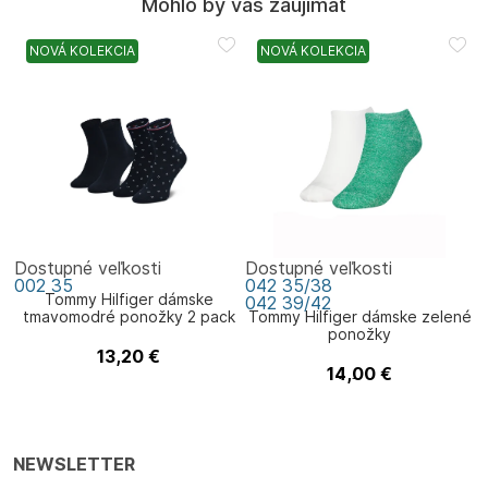
Mohlo by vás zaujímať
NOVÁ KOLEKCIA
NOVÁ KOLEKCIA
Dostupné veľkosti
Dostupné veľkosti
002
35
042
35/38
Tommy Hilfiger dámske
042
39/42
tmavomodré ponožky 2 pack
Tommy Hilfiger dámske zelené
ponožky
13,20
€
Tommy Hilfiger
14,00
€
Tommy Hilfiger
NEWSLETTER