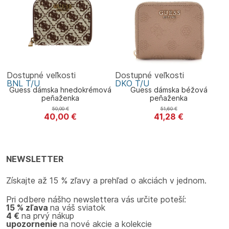
Dostupné veľkosti
Dostupné veľkosti
BNL
T/U
DKO
T/U
Guess dámska hnedokrémová
Guess dámska béžová
peňaženka
peňaženka
50,00
€
51,60
€
40,00
€
41,28
€
Guess
Guess
NEWSLETTER
Získajte až 15 % zľavy a prehľad o akciách v jednom.
Pri odbere nášho newslettera vás určite poteší:
15 % zľava
na váš sviatok
4 €
na prvý nákup
upozornenie
na nové akcie a kolekcie