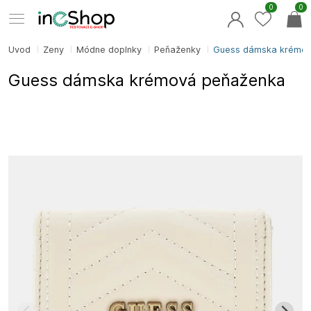
0
0
Úvod
Ženy
Módne doplnky
Peňaženky
Guess dámska krémov
Guess dámska krémová peňaženka