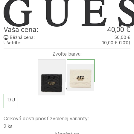
Vaša cena:
40,00 €
Běžná cena:
50,00 €
Ušetríte:
10,00 €
(
20
%
)
Zvolte barvu:
BLA
STO
Zvolte velikost:
T/U
Celková dostupnosť zvolenej varianty:
2 ks