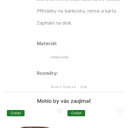
Přihrádky na bankovky, mince a karty.
Zapínání na druk.
Materiál:
imitace kůže
Rozměry:
10 cm x 10 cm x 3
5 cm
Mohlo by vás zaujímať
Outlet
Outlet