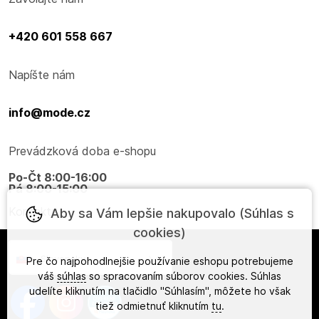
+420 601 558 667
Napíšte nám
info@mode.cz
Prevádzková doba e-shopu
Po-Čt 8:00-16:00
Pá 8:00-15:00
Kontakty
Aby sa Vám lepšie nakupovalo (Súhlas s
cookies)
Slovensky
Pre čo najpohodlnejšie používanie eshopu potrebujeme
váš
súhlas
so spracovaním súborov cookies. Súhlas
udelíte kliknutím na tlačidlo "Súhlasím", môžete ho však
tiež odmietnuť kliknutím
tu
.