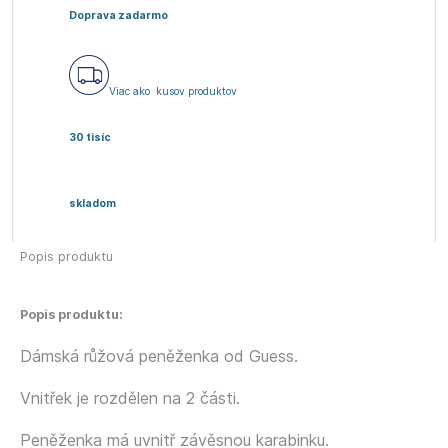
Doprava zadarmo
Viac ako
kusov produktov
30 tisíc
skladom
Popis produktu
Popis produktu:
Dámská růžová peněženka od Guess.
Vnitřek je rozdělen na 2 části.
Peněženka má uvnitř závěsnou karabinku.