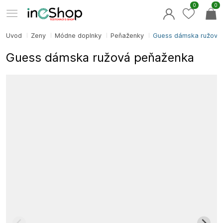
0
0
Úvod
Ženy
Módne doplnky
Peňaženky
Guess dámska ružová
Guess dámska ružová peňaženka