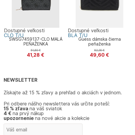
Dostupné veľkosti
Dostupné veľkosti
CLO
T/U
BLA
T/U
SWSG7459137-CLO MALÁ
Guess dámska čierna
PEŇAŽENKA
peňaženka
51,60
€
62,00
€
41,28
€
49,60
€
Guess
Guess
NEWSLETTER
Získajte až 15 % zľavy a prehľad o akciách v jednom.
Pri odbere nášho newslettera vás určite poteší:
15 % zľava
na váš sviatok
4 €
na prvý nákup
upozornenie
na nové akcie a kolekcie