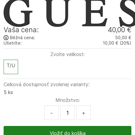
Vaša cena:
40,00 €
Běžná cena:
50,00 €
Ušetríte:
10,00 €
(
20
%
)
Zvolte velikost:
T/U
Celková dostupnosť zvolenej varianty:
5 ks
Množstvo:
-
+