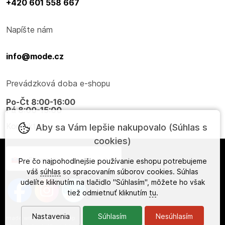
+420 601 558 667
Napíšte nám
info@mode.cz
Prevádzková doba e-shopu
Po-Čt 8:00-16:00
Pá 8:00-15:00
Kontakty
Aby sa Vám lepšie nakupovalo (Súhlas s
cookies)
Slovensky
Pre čo najpohodlnejšie používanie eshopu potrebujeme
váš
súhlas
so spracovaním súborov cookies. Súhlas
udelíte kliknutím na tlačidlo "Súhlasím", môžete ho však
tiež odmietnuť kliknutím
tu
.
Nastavenia
Súhlasím
Nesúhlasím
made with
❤
by
ineShop